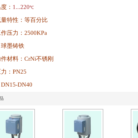
温度：
1...
220
℃
流量特性：等百分比
工作压力：
2500KPa
：球墨铸铁
内件材料：
CrNi
不锈刚
压力：
PN25
：
DN15-DN40
品