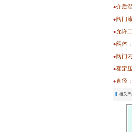
介质
●
阀门
●
允许
●
阀体
●
阀门
●
额定
●
直径
●
相关产