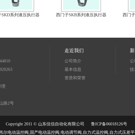
子SKD系列液压执行器
西门子SKB系列液压执行器
西门子
走近我们
新
44810
公司简介
公
0263
基本信息
技
资质和荣誉
经理
山路2号
Copyright 2011 © 山东佳信自动化有限公司
鲁ICP备06018126号
韦尔电动温控阀,国产电动温控阀,电动调节阀,自力式温控阀,自力式压差平