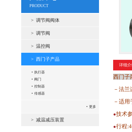
PRODUCT
调节阀阀体
调节阀
温控阀
西门子产品
详细介
执行器
西门子
阀门
控制器
－法兰
传感器
－适用
更多
技术
●
减温减压装置
行程
:
●