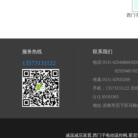
西门
服务热线
联系我们
13573131122
电话:0531-82944860/829
82929481/8292
传真:0531-82920269
手机：13573131122 吕
Q Q:30183303
地址:济南市历下区马鞍
减温减压装置,西门子电动温控阀,霍尼