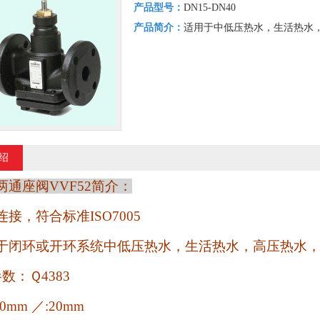
产品型号：
DN15-DN40
产品简介：
适用于中低压热水，生活热水
绍
两通座阀
VVF52
简介：
连接，符合标准
ISO7005
于闭环或开环系统中低压热水，生活热水，高压热水
参数：Ｑ
4383
40mm
／
:20mm